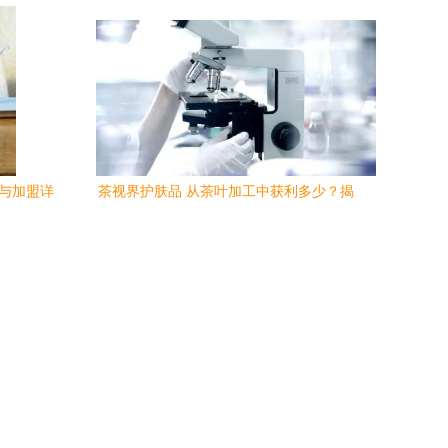
办
混装分包装机如何以卓越性能助力食品与
茶叶行业
用与加盟详
茶视界护肤品 从茶叶加工中获利多少？揭
秘背后的大秘密