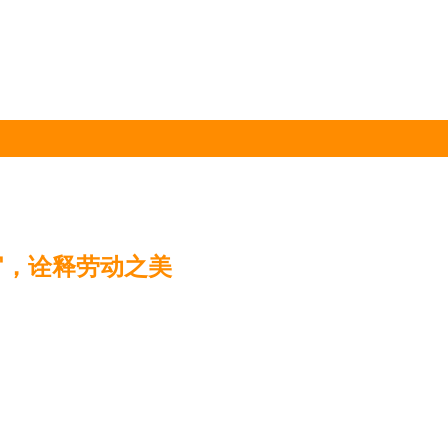
官，诠释劳动之美