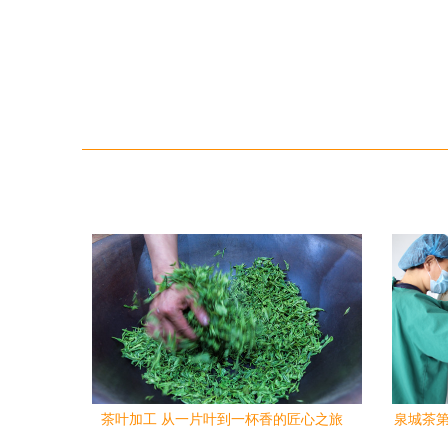
茶叶加工 从一片叶到一杯香的匠心之旅
泉城茶第