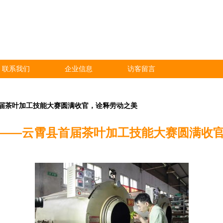
联系我们
企业信息
访客留言
届茶叶加工技能大赛圆满收官，诠释劳动之美
——云霄县首届茶叶加工技能大赛圆满收