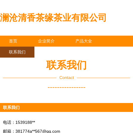
澜沧清香茶缘茶业有限公司
首页
企业简介
产品大全
联系我们
企业信息
访客留言
联系我们
Contact
----------------
联系我们
电话：1539188**
邮箱：381774a**
567@qq.com