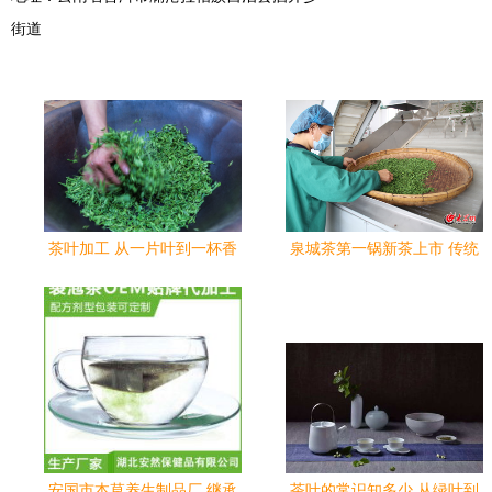
街道
茶叶加工 从一片叶到一杯香
泉城茶第一锅新茶上市 传统
的匠心之旅
工艺价值凸显 现场终拍价
16888元/斤
安国市本草养生制品厂 继承
茶叶的常识知多少 从绿叶到