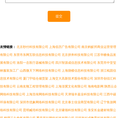
友情链接：
北京秒付科技有限公司
上海佰历广告有限公司
南京蚂蚁邦商业运营管理
有限公司
东营市东网互联信息科技有限公司
北京拼奔科技有限公司
江苏华糖食品发
展有限公司
洛阳一念医疗器械有限公司
四川智源成信息技术有限公司
东莞市中堂玺
林服装加工厂
山西微天下网络科技有限公司
上海骁楼信息科技有限公司
浙江柢固信
息技术有限公司
厦门宇锐仓储货架
上海交大高新技术股份有限公司
深圳市创信汇科
技有限公司
云南友顺工程管理有限公司
上海澎冀文化有限公司
海南电影网
陕西云企
网络科技有限公司
上海浩埃网络科技有限公司
天津瑞丰嘉业科技有限公司
江西中碳
环保有限公司
深圳市优象网络科技有限公司
北京泰士佳业商贸有限公司
辽宁鱼游网
络科技有限公司
昆明臧培科技有限公司
北京啸领科技有限公司
淮安长金建材有限公