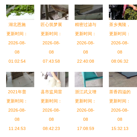
业 跑出茶
效
叶出口加速
度
湖北恩施
匠心筑梦展
精密过滤与
茶乡夷陵，
更新时间：
“订单春
茶韵——云
更新时间：
更新时间：
茶香共存
宾客云集品
更新时间：
2026-08-
茶”加工
霄县首届茶
2026-08-
源汇食品加
2026-08-
2026-08-
茗香
忙，谱写乡
08
叶加工技能
08
工厂废气处
08
08
村振兴新篇
01:02:54
大赛圆满收
07:43:58
理设备助力
22:40:08
08:06:32
章
官，诠释劳
茶企绿色发
动之美
展
2021年普
县市监局雷
浙江武义增
茶香四溢的
洱茶厂压制
更新时间：
更新时间：
霆出击 2天
更新时间：
荣茶机厂
更新时间：
绿色之选
的加工场景
2026-08-
查处3家茶
2026-08-
匠心铸就茶
2026-08-
泰兴食品加
2026-08-
08
叶加工黑工
08
叶加工机械
08
工厂污水处
08
11:24:53
厂，守护百
08:42:23
17:08:59
新标杆
理设备厂家
15:32:13