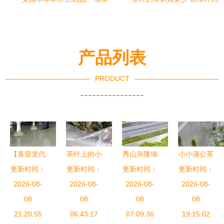
传统茶文化，科技助力健康
灵魂的蜕变
事业
产品列表
PRODUCT
----------------
【喜迎党代
茶叶上的小
秀山兴隆坳
小小蒲公英
更新时间：
会 奋进新
更新时间：
茸毛是什
茶叶加工中
更新时间：
飞撒致富梦
更新时间：
2026-08-
征程】凤
么？这可是
2026-08-
2026-08-
心正式投
2026-08-
冈:围绕绿
08
好茶的象征
08
产，助力茶
08
08
色食品抓工
21:20:55
06:43:17
产业提质增
07:09:36
19:15:02