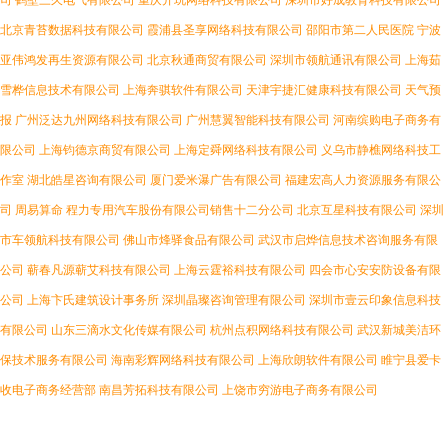
司
鹤壁三久电气有限公司
重庆开玩网络科技有限公司
深圳市好成教育科技有限公司
北京青苔数据科技有限公司
霞浦县圣享网络科技有限公司
邵阳市第二人民医院
宁波
亚伟鸿发再生资源有限公司
北京秋通商贸有限公司
深圳市领航通讯有限公司
上海茹
雪桦信息技术有限公司
上海奔骐软件有限公司
天津宇捷汇健康科技有限公司
天气预
报
广州泛达九州网络科技有限公司
广州慧翼智能科技有限公司
河南缤购电子商务有
限公司
上海钧德京商贸有限公司
上海定舜网络科技有限公司
义乌市静樵网络科技工
作室
湖北皓星咨询有限公司
厦门爱米瀑广告有限公司
福建宏高人力资源服务有限公
司
周易算命
程力专用汽车股份有限公司销售十二分公司
北京互星科技有限公司
深圳
市车领航科技有限公司
佛山市烽驿食品有限公司
武汉市启烨信息技术咨询服务有限
公司
蕲春凡源蕲艾科技有限公司
上海云霆裕科技有限公司
四会市心安安防设备有限
公司
上海卞氏建筑设计事务所
深圳晶璨咨询管理有限公司
深圳市壹云印象信息科技
有限公司
山东三滴水文化传媒有限公司
杭州点积网络科技有限公司
武汉新城美洁环
保技术服务有限公司
海南彩辉网络科技有限公司
上海欣朗软件有限公司
睢宁县爱卡
收电子商务经营部
南昌芳拓科技有限公司
上饶市穷游电子商务有限公司