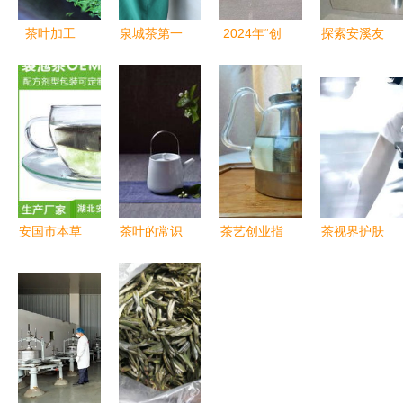
茶叶加工
泉城茶第一
2024年“创
探索安溪友
从一片叶到
锅新茶上市
赢普洱”茶
缘茶叶机械
一杯香的匠
传统工艺价
叶加工工职
的解决方案
心之旅
值凸显 现
工职业技能
双漏斗混装
场终拍价
竞赛在景迈
分包装机如
16888元/斤
山圆满举办
何以卓越性
能助力食品
与茶叶行业
安国市本草
茶叶的常识
茶艺创业指
茶视界护肤
养生制品厂
知多少 从
南 茶语茶
品 从茶叶
继承传统茶
绿叶到灵魂
具加盟费用
加工中获利
文化，科技
的蜕变
与加盟详情
多少？揭秘
助力健康事
解析
背后的大秘
业
密