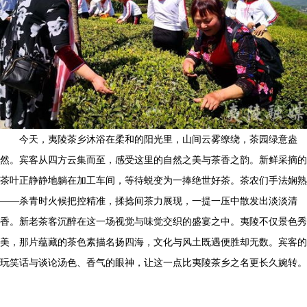
今天，夷陵茶乡沐浴在柔和的阳光里，山间云雾缭绕，茶园绿意盎
然。宾客从四方云集而至，感受这里的自然之美与茶香之韵。新鲜采摘的
茶叶正静静地躺在加工车间，等待蜕变为一捧绝世好茶。茶农们手法娴熟
——杀青时火候把控精准，揉捻间茶力展现，一提一压中散发出淡淡清
香。新老茶客沉醉在这一场视觉与味觉交织的盛宴之中。夷陵不仅景色秀
美，那片蕴藏的茶色素描名扬四海，文化与风土既遇便胜却无数。宾客的
玩笑话与谈论汤色、香气的眼神，让这一点比夷陵茶乡之名更长久婉转。