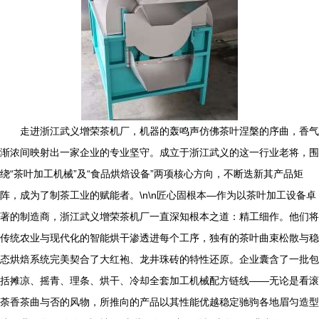
走进浙江武义增荣茶机厂，机器的轰鸣声仿佛茶叶涅槃的序曲，香气
渐浓间映射出一家企业的专业坚守。成立于浙江武义的这一行业老将，围
绕“茶叶加工机械”及“食品烘焙设备”两项核心方向，不断迭新其产品矩
阵，成为了制茶工业的赋能者。\n\n匠心固根本—作为以茶叶加工设备卓
著的制造商，浙江武义增荣茶机厂一直深知根本之道：精工细作。他们将
传统农业与现代化的智能烘干渗透进每个工序，独有的茶叶曲束松散与稳
态烘焙系统完美契合了大红袍、龙井珠砖的特性还原。企业囊含了一批包
括摊凉、摇青、理条、烘干、冷却全套加工机械配方链线——无论是看滚
荼香茶曲与否的风物，所推向的产品以其性能优越稳定驰驹各地眉匀造型