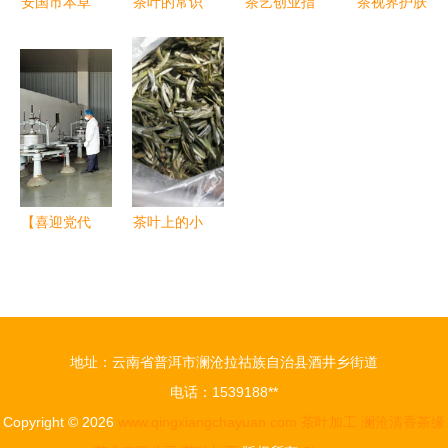
安国市本草
茶叶的常识
茶艺创业指
茶视界护肤
养生制品厂
知多少 从
南 茶语茶
品 从茶叶
继承传统茶
绿叶到灵魂
具加盟费用
加工中获利
文化，科技
的蜕变
与加盟详情
多少？揭秘
助力健康事
解析
背后的大秘
业
密
【喜迎党代
茶叶上的小
会 奋进新
茸毛是什
征程】凤
么？这可是
冈:围绕绿
好茶的象征
色食品抓工
地址：云南省普洱市澜沧拉祜族自治县酒井乡街道
业 跑出茶
电话：1539188**
叶出口加速
Copyright © 2026
www.qingxiangchayuan.com
茶叶加工
澜沧清香茶缘
度