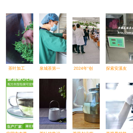
茶叶加工
泉城茶第一
2024年“创
探索安溪友
从一片叶到
锅新茶上市
赢普洱”茶
缘茶叶机械
一杯香的匠
传统工艺价
叶加工工职
的解决方案
心之旅
值凸显 现
工职业技能
双漏斗混装
场终拍价
竞赛在景迈
分包装机如
16888元/斤
山圆满举办
何以卓越性
能助力食品
与茶叶行业