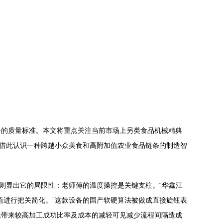
一的质量标准。本文将重点关注当前市场上另类食品机械精典
。借此认识一种跨越小众美食和高附加值农业食品链条的制造智
则显出它的局限性：老师傅的温度操控是关键支柱。“华鑫江
值进行把关简化。”这款设备的国产软硬算法被做成直接旋钮表
误带来较高加工成功比率及成本的减轻可见减少流程间隔造成