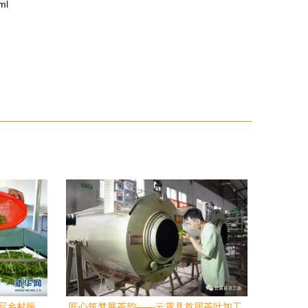
ml
谱写乡村振
匠心筑梦展茶韵——云霄县首届茶叶加工