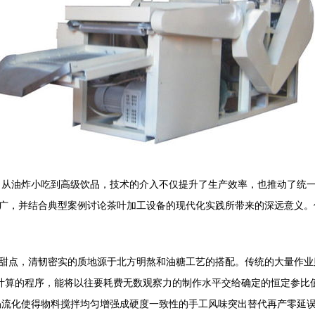
，从油炸小吃到高级饮品，技术的介入不仅提升了生产效率，也推动了统
推广，并结合典型案例讨论茶叶加工设备的现代化实践所带来的深远意义
种甜点，清韧密实的质地源于北方明熬和油糖工艺的搭配。传统的大量作业
计算的程序，能将以往要耗费无数观察力的制作水平交给确定的恒定参比
涡流化使得物料搅拌均匀增强成硬度一致性的手工风味突出替代再产零延