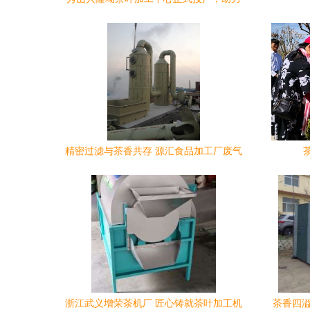
茶产业提质增效
精密过滤与茶香共存 源汇食品加工厂废气
处理设备助力茶企绿色发展
浙江武义增荣茶机厂 匠心铸就茶叶加工机
茶香四溢