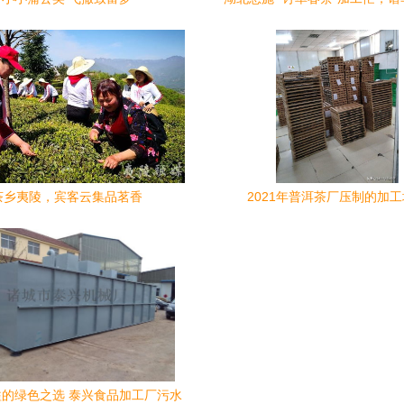
兴新篇章
茶乡夷陵，宾客云集品茗香
2021年普洱茶厂压制的加
的绿色之选 泰兴食品加工厂污水