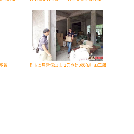
技能大赛圆满收官，诠释劳动之美
工场景
县市监局雷霆出击 2天查处3家茶叶加工黑
工厂，守护百姓舌尖安全